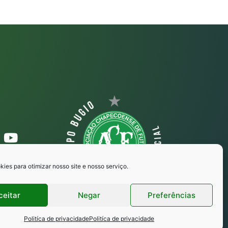
ies para otimizar nosso site e nosso serviço.
ceitar
Negar
Preferências
Politíca de privacidade
Politíca de privacidade