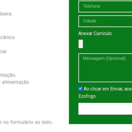
Seara.
Anexar Currículo:
ecânico
ial
tação.
o alimentação
Ao clicar em Enviar, ace
Ecofrigo
o no formulário ao lado.