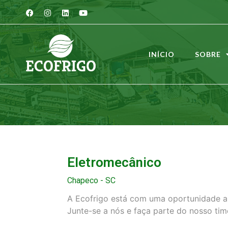
INÍCIO
SOBRE
Eletromecânico
Chapeco - SC
A Ecofrigo está com uma oportunidade 
Junte-se a nós e faça parte do nosso tim