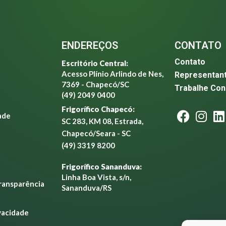
ENDEREÇOS
CONTATO
Contato
Escritório Central:
Acesso Plínio Arlindo de Nes,
Representan
7369 - Chapecó/SC
Trabalhe Co
(49) 2049 0400
Frigorífico Chapecó:
ade
SC 283, KM 08, Estrada,
Chapecó/Seara - SC
(49) 3319 8200
Frigorífico Sananduva:
Linha Boa Vista, s/n,
Transparência
Sananduva/RS
ivacidade