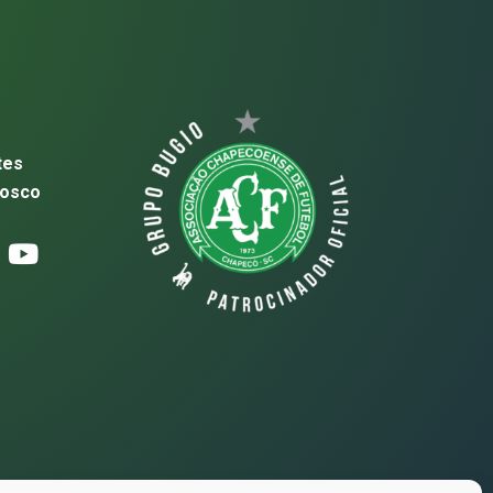
tes
nosco