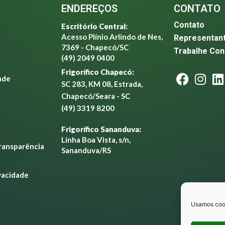
ENDEREÇOS
CONTATO
Contato
Escritório Central:
Acesso Plínio Arlindo de Nes,
Representan
7369 - Chapecó/SC
Trabalhe Co
(49) 2049 0400
Frigorífico Chapecó:
ade
SC 283, KM 08, Estrada,
Chapecó/Seara - SC
(49) 3319 8200
Frigorífico Sananduva:
Linha Boa Vista, s/n,
Transparência
Sananduva/RS
ivacidade
Usamos cook