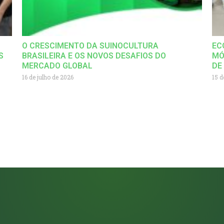
O CRESCIMENTO DA SUINOCULTURA
EC
S
BRASILEIRA E OS NOVOS DESAFIOS DO
MÓ
MERCADO GLOBAL
DE
16 de julho de 2026
15 d