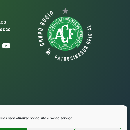
tes
nosco
ies para otimizar nosso site e nosso serviço.