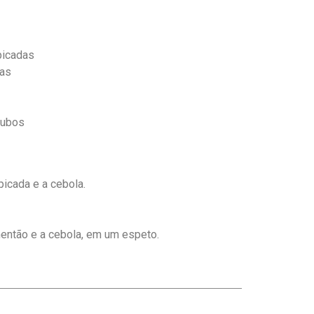
picadas
as
cubos
picada e a cebola.
mentão e a cebola, em um espeto.