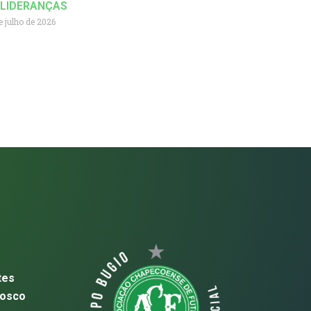
 LIDERANÇAS
e julho de 2026
tes
nosco