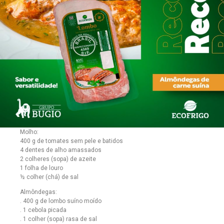
Molho:
400 g de tomates sem pele e batidos
4 dentes de alho amassados
2 colheres (sopa) de azeite
1 folha de louro
½ colher (chá) de sal
Almôndegas:
. 400 g de lombo suíno moído
. 1 cebola picada
. 1 colher (sopa) rasa de sal