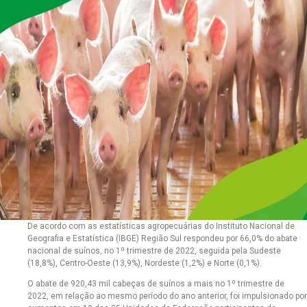
De acordo com as estatísticas agropecuárias do Instituto Nacional de
Geografia e Estatística (IBGE) Região Sul respondeu por 66,0% do abate
nacional de suínos, no 1º trimestre de 2022, seguida pela Sudeste
(18,8%), Centro-Oeste (13,9%), Nordeste (1,2%) e Norte (0,1%).
O abate de 920,43 mil cabeças de suínos a mais no 1º trimestre de
2022, em relação ao mesmo período do ano anterior, foi impulsionado por