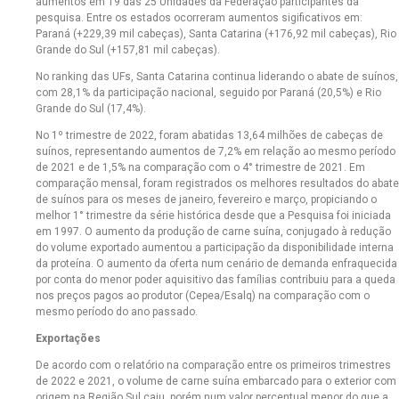
aumentos em 19 das 25 Unidades da Federação participantes da
pesquisa. Entre os estados ocorreram aumentos sigificativos em:
Paraná (+229,39 mil cabeças), Santa Catarina (+176,92 mil cabeças), Rio
Grande do Sul (+157,81 mil cabeças).
No ranking das UFs, Santa Catarina continua liderando o abate de suínos,
com 28,1% da participação nacional, seguido por Paraná (20,5%) e Rio
Grande do Sul (17,4%).
No 1º trimestre de 2022, foram abatidas 13,64 milhões de cabeças de
suínos, representando aumentos de 7,2% em relação ao mesmo período
de 2021 e de 1,5% na comparação com o 4° trimestre de 2021. Em
comparação mensal, foram registrados os melhores resultados do abate
de suínos para os meses de janeiro, fevereiro e março, propiciando o
melhor 1° trimestre da série histórica desde que a Pesquisa foi iniciada
em 1997. O aumento da produção de carne suína, conjugado à redução
do volume exportado aumentou a participação da disponibilidade interna
da proteína. O aumento da oferta num cenário de demanda enfraquecida
por conta do menor poder aquisitivo das famílias contribuiu para a queda
nos preços pagos ao produtor (Cepea/Esalq) na comparação com o
mesmo período do ano passado.
Exportações
De acordo com o relatório na comparação entre os primeiros trimestres
de 2022 e 2021, o volume de carne suína embarcado para o exterior com
origem na Região Sul caiu, porém num valor percentual menor do que a