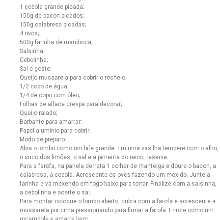
1 cebola grande picada;
150g de bacon picados;
150g calabresa picadas;
4 ovos;
500g farinha de mandioca;
Salsinha;
Cebolinha;
Sal a gosto;
Queijo mussarela para cobrir o recheio;
1/2 copo de água;
1/4 de copo com óleo;
Folhas de alface crespa para decorar;
Queijo ralado;
Barbante para amarrar;
Papel alumínio para cobrir;
Modo de preparo:
Abra o lombo como um bife grande. Em uma vasilha tempere com o alho,
o suco dos limões, o sal e a pimenta do reino, reserve.
Para a farofa, na panela derreta 1 colher de manteiga e doure o bacon, a
calabresa, a cebola. Acrescente os ovos fazendo um mexido. Junte a
farinha e vá mexendo em fogo baixo para torrar. Finalize com a salsinha,
a cebolinha e acerte o sal.
Para montar coloque o lombo aberto, cubra com a farofa e acrescente a
mussarela por cima pressionando para firmar a farofa. Enrole como um
rocambole e amarre bem.